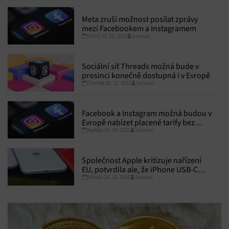
Meta zruší možnost posílat zprávy
mezi Facebookem a Instagramem
Úterý 05. 12. 2023
Samuel
Sociální síť Threads možná bude v
prosinci konečně dostupná i v Evropě
Čtvrtek 30. 11. 2023
Samuel
Facebook a Instagram možná budou v
Evropě nabízet placené tarify bez
Neděle 03. 09. 2023
Samuel
reklam
Společnost Apple kritizuje nařízení
EU, potvrdila ale, že iPhone USB-C
Středa 26. 10. 2022
Samuel
dostane