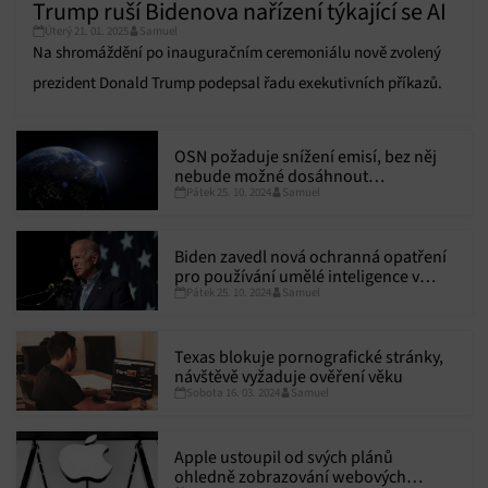
Trump ruší Bidenova nařízení týkající se AI
Úterý 21. 01. 2025
Samuel
Na shromáždění po inauguračním ceremoniálu nově zvolený
prezident Donald Trump podepsal řadu exekutivních příkazů.
OSN požaduje snížení emisí, bez něj
nebude možné dosáhnout
Pátek 25. 10. 2024
Samuel
klimatického cíle
Biden zavedl nová ochranná opatření
pro používání umělé inteligence v
Pátek 25. 10. 2024
Samuel
armádě a zpravodajských službách
Texas blokuje pornografické stránky,
návštěvě vyžaduje ověření věku
Sobota 16. 03. 2024
Samuel
Apple ustoupil od svých plánů
ohledně zobrazování webových