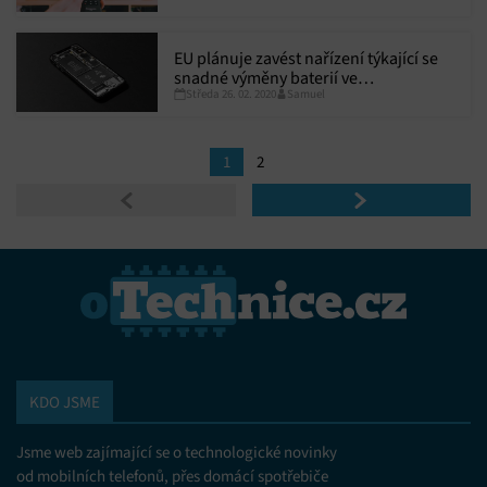
širokopásmového připojení
EU plánuje zavést nařízení týkající se
snadné výměny baterií ve
Středa 26. 02. 2020
Samuel
smartphonech, pokusí se tak
eliminovat negativní ekologické
dopady nadužívání elektroniky
1
2
KDO JSME
Jsme web zajímající se o technologické novinky
od mobilních telefonů, přes domácí spotřebiče