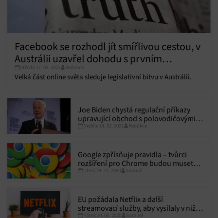
Facebook se rozhodl jít smířlivou cestou, v
Austrálii uzavřel dohodu s prvním
Středa 17. 03. 2021
Redakce
mediálním domem
Velká část online světa sleduje legislativní bitvu v Austrálii.
Joe Biden chystá regulační příkazy
upravující obchod s polovodičovými
Neděle 14. 02. 2021
Redakce
čipy
Google zpřísňuje pravidla – tvůrci
rozšíření pro Chrome budou muset
Úterý 24. 11. 2020
Samuel
doložit, jak využívají uživatelská data
EU požádala Netflix a další
streamovací služby, aby vysílaly v nižší
Pátek 20. 03. 2020
Samuel
kvalitě, důvodem je přetížení