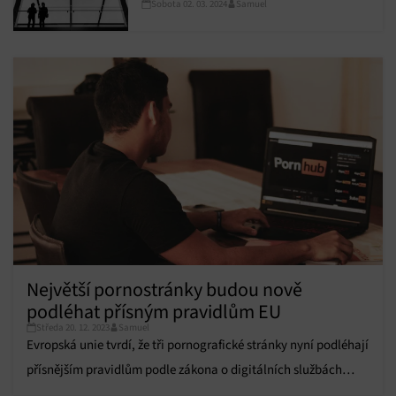
Sobota 02. 03. 2024
Samuel
aplikací na domovské obrazovce v EU
Největší pornostránky budou nově
podléhat přísným pravidlům EU
Středa 20. 12. 2023
Samuel
Evropská unie tvrdí, že tři pornografické stránky nyní podléhají
přísnějším pravidlům podle zákona o digitálních službách
(DSA).