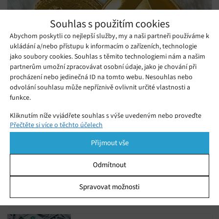
Souhlas s použitím cookies
Abychom poskytli co nejlepší služby, my a naši partneři používáme k
ukládání a/nebo přístupu k informacím o zařízeních, technologie
jako soubory cookies. Souhlas s těmito technologiemi nám a našim
partnerům umožní zpracovávat osobní údaje, jako je chování při
procházení nebo jedinečná ID na tomto webu. Nesouhlas nebo
odvolání souhlasu může nepříznivě ovlivnit určité vlastnosti a
funkce.
EU zavádí nová pravidla pro kryptoměny,
mají chránit před podvody
Kliknutím níže vyjádřete souhlas s výše uvedeným nebo proveďte
Přečtěte si více o těchto účelech
Sobota 02. 07. 2022
Samuel
podrobnější rozhodnutí. Vaše volby budou použity pouze na tomto
Evropa a její členské státy se předběžně dohodly na nových
webu. Nastavení můžete kdykoli změnit, včetně odvolání souhlasu,
Přijmout vše
pomocí přepínačů v Zásadách cookies nebo kliknutím na tlačítko
pravidlech pro kryptoaktiva,
Spravovat souhlas ve spodní části obrazovky.
Odmítnout
Musk není fandou homeoffice,
Statistiky
Spravovat možnosti
zaměstnanci SpaceX a Tesly se musí
Ukládání a/nebo přístup k informacím v zařízení, Porozumění
Čtvrtek 02. 06. 2022
Samuel
vrátit do kanceláří
publiku prostřednictvím statistik nebo kombinací údajů z
různých zdrojů.