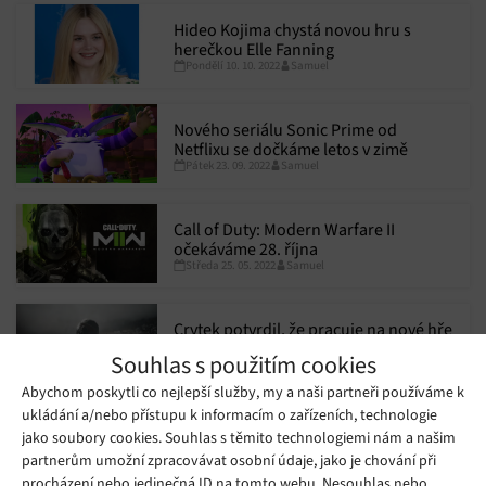
Hideo Kojima chystá novou hru s
herečkou Elle Fanning
Pondělí 10. 10. 2022
Samuel
Nového seriálu Sonic Prime od
Netflixu se dočkáme letos v zimě
Pátek 23. 09. 2022
Samuel
Call of Duty: Modern Warfare II
očekáváme 28. října
Středa 25. 05. 2022
Samuel
Crytek potvrdil, že pracuje na nové hře
Crysis 4
Souhlas s použitím cookies
Čtvrtek 27. 01. 2022
Samuel
Abychom poskytli co nejlepší služby, my a naši partneři používáme k
ukládání a/nebo přístupu k informacím o zařízeních, technologie
jako soubory cookies. Souhlas s těmito technologiemi nám a našim
partnerům umožní zpracovávat osobní údaje, jako je chování při
procházení nebo jedinečná ID na tomto webu. Nesouhlas nebo