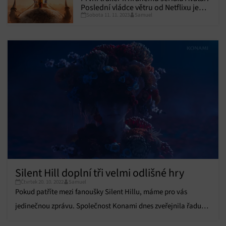
Poslední vládce větru od Netflixu je
Sobota 11. 11. 2023
Samuel
venku
Silent Hill doplní tři velmi odlišné hry
Čtvrtek 20. 10. 2022
Samuel
Pokud patříte mezi fanoušky Silent Hillu, máme pro vás
jedinečnou zprávu. Společnost Konami dnes zveřejnila řadu
novinek, jež se týkají budoucnosti této kultovní hororové série.