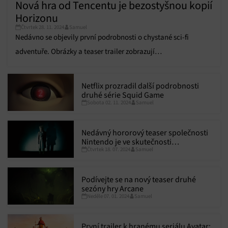
Nová hra od Tencentu je bezostyšnou kopií
Horizonu
Čtvrtek 28. 11. 2024
Samuel
Nedávno se objevily první podrobnosti o chystané sci-fi
adventuře. Obrázky a teaser trailer zobrazují
postapokalyptický svět, ve kterém lidé v primitivním oblečení
bojují s obřími roboty připomínajícími dinosaury.
Netflix prozradil další podrobnosti
druhé série Squid Game
Sobota 02. 11. 2024
Samuel
Nedávný hororový teaser společnosti
Nintendo je ve skutečnosti
Čtvrtek 18. 07. 2024
Samuel
upoutávkou na novou hru Famicom
Detective Club
Podívejte se na nový teaser druhé
sezóny hry Arcane
Neděle 07. 01. 2024
Samuel
První trailer k hranému seriálu Avatar: