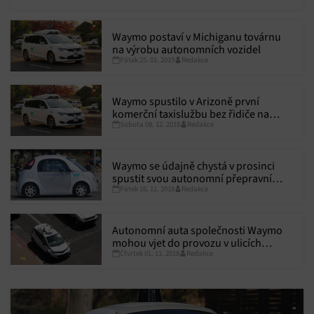
v různých oborech, jež většinou souvisí s moderními
technologiemi a inovacemi.
Waymo postaví v Michiganu továrnu
na výrobu autonomních vozidel
Pátek 25. 01. 2019
Redakce
Waymo spustilo v Arizoně první
komerční taxislužbu bez řidiče na
Sobota 08. 12. 2018
Redakce
světě
Waymo se údajně chystá v prosinci
spustit svou autonomní přepravní
Pátek 16. 11. 2018
Redakce
službu
Autonomní auta společnosti Waymo
mohou vjet do provozu v ulicích
Čtvrtek 01. 11. 2018
Redakce
Kalifornie