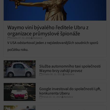
Waymo viní bývalého ředitele Ubru z
organizace průmyslové špionáže
Středa 07. 02. 2018
Redakce
V USA odstartoval jeden z nejsledovanějších soudních sporů
počátku roku.
Služba autonomního taxi společnosti
Waymo brzy zahájí provoz
Středa 08. 11. 2017
Redakce
Google investoval do společnosti Lyft,
konkurenta Uberu
Pátek 20. 10. 2017
Redakce