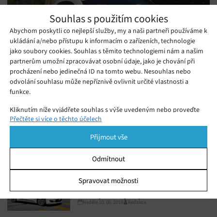
Souhlas s použitím cookies
Abychom poskytli co nejlepší služby, my a naši partneři používáme k
ukládání a/nebo přístupu k informacím o zařízeních, technologie
jako soubory cookies. Souhlas s těmito technologiemi nám a našim
partnerům umožní zpracovávat osobní údaje, jako je chování při
procházení nebo jedinečná ID na tomto webu. Nesouhlas nebo
odvolání souhlasu může nepříznivě ovlivnit určité vlastnosti a
funkce.
Autonomní auta společnosti Waymo
Kliknutím níže vyjádřete souhlas s výše uvedeným nebo proveďte
Přečtěte si více o těchto účelech
budou v rámci pilotního programu
podrobnější rozhodnutí. Vaše volby budou použity pouze na tomto
webu. Nastavení můžete kdykoli změnit, včetně odvolání souhlasu,
Čtvrtek 26. 07. 2018
Redakce
přepravovat nakupující do a z obchodu
Přijmout vše
Samořízená auta společnosti Waymo budou v rámci pilotního
pomocí přepínačů v Zásadách cookies nebo kliknutím na tlačítko
Walmart
Spravovat souhlas ve spodní části obrazovky.
programu vozit nakupující do a z obchodu řetězce Walmart
Odmítnout
v arizonském Phoenixu.
Statistiky
Spravovat možnosti
Autonomní vozy Wayma budou mít
Ukládání a/nebo přístup k informacím v zařízení, Porozumění
tento týden najeto přes 11 mil.
publiku prostřednictvím statistik nebo kombinací údajů z
Neděle 10. 06. 2018
Redakce
testovacích kilometrů
různých zdrojů.