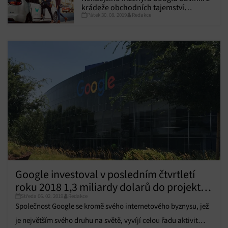
krádeže obchodních tajemství
Pátek 30. 08. 2019
Redakce
společnosti Waymo
Google investoval v posledním čtvrtletí
roku 2018 1,3 miliardy dolarů do projektů
Středa 06. 02. 2019
Redakce
budoucnosti
Společnost Google se kromě svého internetového byznysu, jež
je největším svého druhu na světě, vyvíjí celou řadu aktivit