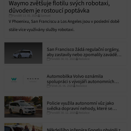
Waymo zvětšuje flotilu svých robotaxi,
důvodem je rostoucí poptávka
Pondělí 13. 05. 2024
Samuel
V Phoenixu, San Franciscu a Los Angeles jsou v poslední době
stále více využívány služby robotaxi.
San Francisco žádá regulační orgány,
aby zastavily nebo zpomalily zavádění
Pondělí 30. 01. 2023
Redakce
taxíků bez řidiče
Automobilka Volvo oznámila
spolupráci s vývojáři autonomních
Pátek 26. 06. 2020
Redakce
systémů Waymo
Policie využila autonomní vůz jako
svědka dopravní nehody, které se
Pondělí 30. 12. 2019
Redakce
přímo neúčastnil
Někdejšího inženýra Googlu obvinili z