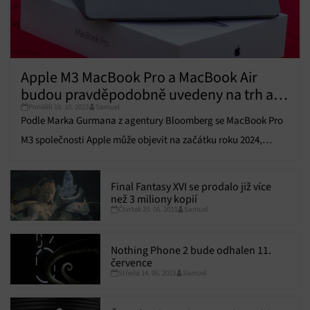
Apple M3 MacBook Pro a MacBook Air
budou pravděpodobně uvedeny na trh až
Pondělí 16. 10. 2023
Samuel
příští rok
Podle Marka Gurmana z agentury Bloomberg se MacBook Pro
M3 společnosti Apple může objevit na začátku roku 2024,
přičemž MacBook Air M3 by měl následovat o několik měsíců
později.
Final Fantasy XVI se prodalo již více
než 3 miliony kopií
Čtvrtek 29. 06. 2023
Samuel
Nothing Phone 2 bude odhalen 11.
července
Středa 14. 06. 2023
Samuel