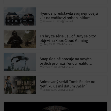
Hyundai představila svůj nejnovější
vůz na vodíkový pohon Initium
Pátek 01. 11. 2024
Samuel
Tři hry ze série Call of Duty se brzy
objeví na Xbox Cloud Gaming
Úterý 15. 10. 2024
Samuel
Snap údajně pracuje na nových
brýlích pro rozšířenou realitu
Středa 28. 08. 2024
Samuel
Spectacles
Animovaný seriál Tomb Raider od
Netflixu už má datum vydání
Neděle 02. 06. 2024
Samuel