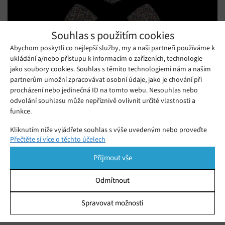
Souhlas s použitím cookies
Abychom poskytli co nejlepší služby, my a naši partneři používáme k
ukládání a/nebo přístupu k informacím o zařízeních, technologie
jako soubory cookies. Souhlas s těmito technologiemi nám a našim
partnerům umožní zpracovávat osobní údaje, jako je chování při
procházení nebo jedinečná ID na tomto webu. Nesouhlas nebo
odvolání souhlasu může nepříznivě ovlivnit určité vlastnosti a
funkce.
Microsoft potvrdil, že čtyři hry pro Xbox se
dostanou i na konkurenční konzole
Kliknutím níže vyjádřete souhlas s výše uvedeným nebo proveďte
Pátek 16. 02. 2024
Samuel
Přečtěte si více o těchto účelech
podrobnější rozhodnutí. Vaše volby budou použity pouze na tomto
Microsoft mění taktiku. Vedení značky potvrdilo plán na
webu. Nastavení můžete kdykoli změnit, včetně odvolání souhlasu,
Přijmout vše
uvedení dalších her pro Xbox na jiné platformy, což téměř jistě
pomocí přepínačů v Zásadách cookies nebo kliknutím na tlačítko
Spravovat souhlas ve spodní části obrazovky.
znamená PlayStation 5 a Nintendo Switch.
Odmítnout
God of War Ragnarok již brzy dostane
Statistiky
bezplatné DLC
Spravovat možnosti
Sobota 09. 12. 2023
Samuel
Ukládání a/nebo přístup k informacím v zařízení, Porozumění
publiku prostřednictvím statistik nebo kombinací údajů z