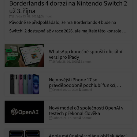
Borderlands 4 dorazí na Nintendo Switch 2
už 3. října
Středa 23. 07. 2025
Samuel
Původně se předpokládalo, že hra Borderlands 4 bude na
Switchi 2 dostupná až v roce 2026, ale majitelé této konzole si
ji nakonec budou moci zahrát necelý měsíc po vydání na
ostatních platformách. Toto oznámení uvedl zakladatel a
WhatsApp konečně spouští oficiální
generální ředitel společnosti Gearbox Randy Pitchford.
verzi pro iPady
Středa 28. 05. 2025
Samuel
Borderlands 4 je první…
Nejnovější iPhone 17 se
pravděpodobně pochlubí funkcí,
Čtvrtek 02. 01. 2025
Samuel
kterou dříve nabízely pouze pokročilé
modely
Nový model o3 společnosti OpenAI v
testech překonal člověka
Sobota 21. 12. 2024
Samuel
Apple má údajně v plánu obří skládací