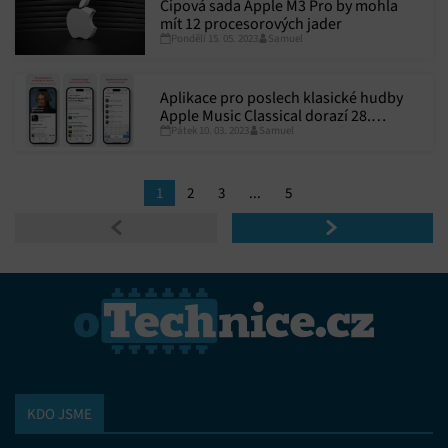
Čipová sada Apple M3 Pro by mohla
mít 12 procesorových jader
Pondělí 15. 05. 2023
Samuel
Aplikace pro poslech klasické hudby
Apple Music Classical dorazí 28.
Pátek 10. 03. 2023
Samuel
března
1
2
3
...
5
KDO JSME