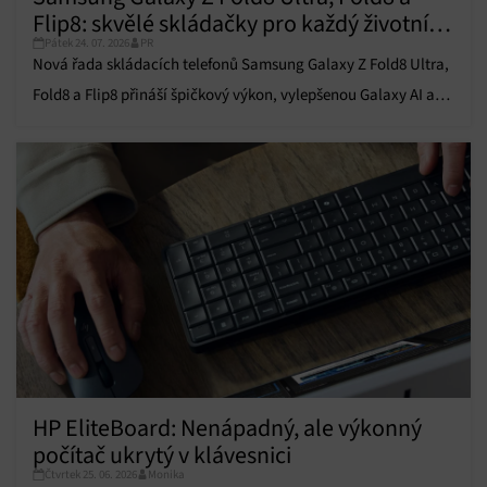
Přiřazování a kombinování údajů z jiných zdrojů
Flip8: skvělé skládačky pro každý životní
údajů, Propojení různých zařízení, Identifikace
zařízení na základě automaticky přenášených
Pátek 24. 07. 2026
PR
styl
informací.
Nová řada skládacích telefonů Samsung Galaxy Z Fold8 Ultra,
Fold8 a Flip8 přináší špičkový výkon, vylepšenou Galaxy AI a
Zajištění bezpečnosti, předcházení a zjišťování
prémiový design.
podvodů a odstraňování chyb, Poskytování a
Vždy aktivní
zobrazování reklamy a obsahu, Ukládání a sdělování
voleb ochrany osobních údajů.
HP EliteBoard: Nenápadný, ale výkonný
počítač ukrytý v klávesnici
Čtvrtek 25. 06. 2026
Monika