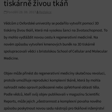
tiskárně živou tkáň
Pondělí 28. 08. 2017
Redakce
Vědcům z Oxfordské univerzity se podařilo vytvořit pomocí 3D
tiskárny živou tkáň, která má vysokou šanci na životaschopnost. To
by mohlo vydláždit novou cestu k regenerativní medicíně. Na
novém způsobu vytvoření kmenových buněk na 3D tiskárně
spolupracovali vědci s bristolskou School of Cellular and Molecular
Medicine.
Objev může přinést do regenerativní medicíny skutečnou revoluci,
protože umožňuje reprodukci komplexní tkáně, která by mohla
nahradit nebo opravit poškozené nebo zpřetrhané oblasti těla.
Podle vědců, kteří svůj objev publikovali v magazínu Scientific
Reports, může jejich „všestrannost a komplexní povaha nového
způsobu poskytnout novou sadu nástrojů pro tkáňové inženýrství