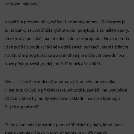
s nízkými náklady“.
Největším problém při vytváření živé hmoty pomocí 3D tiskárny je
to, že buňky se uvnitř tištěných struktur pohybují, a že měkké opory,
které je drží při sobě, mají tendenci do sebe propadat. Nová metoda
však počítá s produkcí tkáně v oddělených buňkách, které tištěným
strukturám poskytují oporu a pomáhají jim udržovat původní tvar.
Nový přístup zvýšil „naději přežití“ buněk až na 90 %.
Vědci se ústy Alexandera Grahama, výzkumného pracovníka
v institutu OxSyBio při Oxfordské univerzitě, zaměřili na „vytvoření
3D tkání, které by mohly vykazovat základní reakce a fyziologii
živých organismů“.
Cílem akademiků je vyrobit pomocí 3D tiskárny tkáň, která bude
stejně komplexní jako „vzorová“ hmota, a využít metodu i