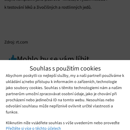
k testování léků a živočišných a rostlinných jedů.
Zdroj: rt.com
Mohlo by se vám líbit
Souhlas s použitím cookies
Abychom poskytli co nejlepší služby, my a naši partneři používáme k
ukládání a/nebo přístupu k informacím o zařízeních, technologie
jako soubory cookies. Souhlas s těmito technologiemi nám a našim
partnerům umožní zpracovávat osobní údaje, jako je chování při
procházení nebo jedinečná ID na tomto webu. Nesouhlas nebo
odvolání souhlasu může nepříznivě ovlivnit určité vlastnosti a
funkce.
Kliknutím níže vyjádřete souhlas s výše uvedeným nebo proveďte
Přečtěte si více o těchto účelech
podrobnější rozhodnutí. Vaše volby budou použity pouze na tomto