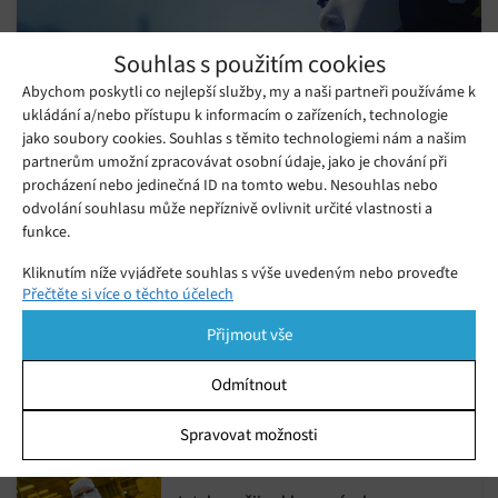
Souhlas s použitím cookies
Abychom poskytli co nejlepší služby, my a naši partneři používáme k
ukládání a/nebo přístupu k informacím o zařízeních, technologie
jako soubory cookies. Souhlas s těmito technologiemi nám a našim
partnerům umožní zpracovávat osobní údaje, jako je chování při
procházení nebo jedinečná ID na tomto webu. Nesouhlas nebo
odvolání souhlasu může nepříznivě ovlivnit určité vlastnosti a
Bungie údajně propouští zaměstnance,
funkce.
odkládá Marathon a Destiny 2: The Final
Kliknutím níže vyjádřete souhlas s výše uvedeným nebo proveďte
Úterý 31. 10. 2023
Samuel
Shape
Máme pro vás špatnou zprávu: společnost Bungie údajně
Přečtěte si více o těchto účelech
podrobnější rozhodnutí. Vaše volby budou použity pouze na tomto
webu. Nastavení můžete kdykoli změnit, včetně odvolání souhlasu,
propustila neznámý počet zaměstnanců a odložila dvě
Přijmout vše
pomocí přepínačů v Zásadách cookies nebo kliknutím na tlačítko
netrpělivě očekávané hry – rozšíření Destiny 2 The Final Shape
Spravovat souhlas ve spodní části obrazovky.
Odmítnout
a Marathon.
Společnost Intel tlačí vývojáře k
vytváření AI aplikací pro PC
Statistiky
Spravovat možnosti
Sobota 21. 10. 2023
Samuel
Ukládání a/nebo přístup k informacím v zařízení, Porozumění
publiku prostřednictvím statistik nebo kombinací údajů z
různých zdrojů.