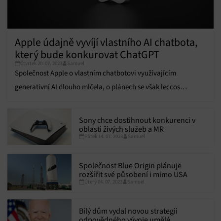
Apple údajně vyvíjí vlastního AI chatbota,
který bude konkurovat ChatGPT
Čtvrtek 20. 07. 2023
Samuel
Společnost Apple o vlastním chatbotovi využívajícím
generativní AI dlouho mlčela, o plánech se však leccos
proslýchalo.
Sony chce dostihnout konkurenci v
oblasti živých služeb a MR
Pátek 14. 07. 2023
Samuel
Společnost Blue Origin plánuje
rozšířit své působení i mimo USA
Úterý 04. 07. 2023
Samuel
Bílý dům vydal novou strategii
odpovědného vývoje umělé