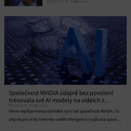
Sobota 10. 08. 2024
Samuel
panel
Společnost NVIDIA údajně bez povolení
trénovala své AI modely na videích z
Úterý 06. 08. 2024
Samuel
YouTube a Netflixu
Velmi nepříjemnému obvinění nyní čelí společnost NVIDIA. Ta
zřejmě pro účely tréninku umělé inteligence využívala spoustu
obsahu chráněného autorskými právy.