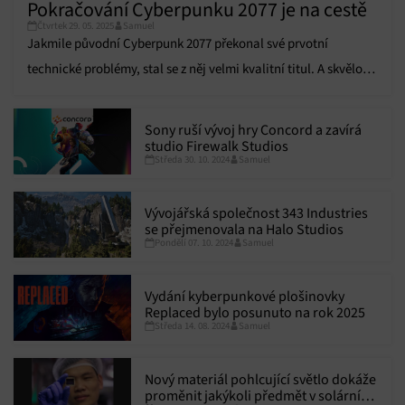
Pokračování Cyberpunku 2077 je na cestě
Čtvrtek 29. 05. 2025
Samuel
Jakmile původní Cyberpunk 2077 překonal své prvotní
technické problémy, stal se z něj velmi kvalitní titul. A skvělou
zprávou je, že nyní je na cestě další díl. Společnost CD Projekt
Red oznámila, že práce na pokračování oficiálně přešly do
Sony ruší vývoj hry Concord a zavírá
předprodukce. Není to překvapení, protože už v roce 2022…
studio Firewalk Studios
Středa 30. 10. 2024
Samuel
Vývojářská společnost 343 Industries
se přejmenovala na Halo Studios
Pondělí 07. 10. 2024
Samuel
Vydání kyberpunkové plošinovky
Replaced bylo posunuto na rok 2025
Středa 14. 08. 2024
Samuel
Nový materiál pohlcující světlo dokáže
proměnit jakýkoli předmět v solární