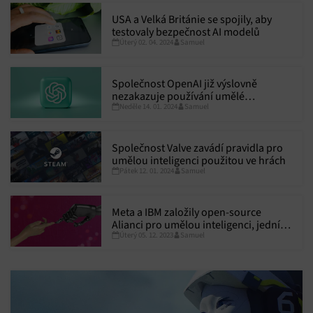
USA a Velká Británie se spojily, aby
testovaly bezpečnost AI modelů
Úterý 02. 04. 2024
Samuel
Společnost OpenAI již výslovně
nezakazuje používání umělé
Neděle 14. 01. 2024
Samuel
inteligence pro vojenské a válečné
účely
Společnost Valve zavádí pravidla pro
umělou inteligenci použitou ve hrách
Pátek 12. 01. 2024
Samuel
Meta a IBM založily open-source
Alianci pro umělou inteligenci, jedním
Úterý 05. 12. 2023
Samuel
z cílů je bezpečný vývoj AI