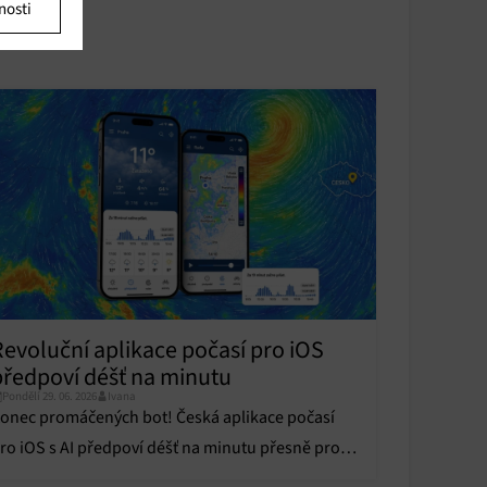
nosti
u
u
y aktivní
y aktivní
Revoluční aplikace počasí pro iOS
předpoví déšť na minutu
Pondělí 29. 06. 2026
Ivana
onec promáčených bot! Česká aplikace počasí
ro iOS s AI předpoví déšť na minutu přesně pro
aši ulici. Stahujte zdarma.