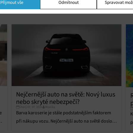
Přijmout vše
Odmítnout
Spravovat mož
ing
í a/nebo přístup k informacím v zařízení, Použití omezených údajů k výběr
 Vytváření profilů pro personalizovanou reklamu, Používání profilů k výběr
lizované reklamy, Vytváření profilů pro personalizovaný obsah, Používání
 pro výběr personalizovaného obsahu, Použití omezených údajů k výběru
.
Vžd
vání a kombinování údajů z jiných zdrojů údajů, Propojení různých
í, Identifikace zařízení na základě automaticky přenášených informací.
ní bezpečnosti, předcházení a zjišťování podvodů a odstraňování chyb,
vání a zobrazování reklamy a obsahu, Ukládání a sdělování voleb
Vžd
Nejčernější auto na světě: Nový luxus
 osobních údajů.
nebo skryté nebezpečí?
Úterý 07. 07. 2026
Monika
e
Barva karoserie je stále podstatnějším faktorem
K
při nákupu vozu. Nejčernější auto na světě doslova
p
pohlcuje světlo, ale má i svá proti.
v