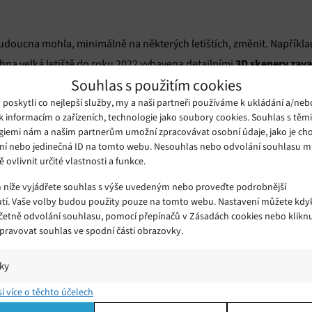
budoucna mohla, minimálně na některých letištích, změnit. Napříkla
3D skenery zava
hna velká letiště do roku 2022 vybavena detailními
Souhlas s použitím cookies
přenosných počítačů
ředmětu v zavazadle, včetně tekutin,
a další
oskytli co nejlepší služby, my a naši partneři používáme k ukládání a/neb
k informacím o zařízeních, technologie jako soubory cookies. Souhlas s těm
né pro všechny- zvýší bezpečnost jako takovou a zároveň umožní c
giemi nám a našim partnerům umožní zpracovávat osobní údaje, jako je cho
ch letištích není možné ani si vodu natočit do prázdných lahví, pro
ní nebo jedinečná ID na tomto webu. Nesouhlas nebo odvolání souhlasu 
ě ovlivnit určité vlastnosti a funkce.
je tak odkázán na občerstvení v letadle, které někdy bývá placené a 
m níže vyjádřete souhlas s výše uvedeným nebo proveďte podrobnější
tí. Vaše volby budou použity pouze na tomto webu. Nastavení můžete kdyk
 patří k největším ve Velké Británii odhadlo, že v příštích několika le
včetně odvolání souhlasu, pomocí přepínačů v Zásadách cookies nebo klikn
ber. Británie doufá, že by pohodlnější způsob cestování mohl podpoři
Spravovat souhlas ve spodní části obrazovky.
 vyjde, protože z podobných bezpečnostních opatření se pravděpodo
ze všech velkých mezinárodních letišť po celém světě.
iky
í a/nebo přístup k informacím v zařízení, Porozumění publiku prostřednict
si více o těchto účelech
ik nebo kombinací údajů z různých zdrojů.