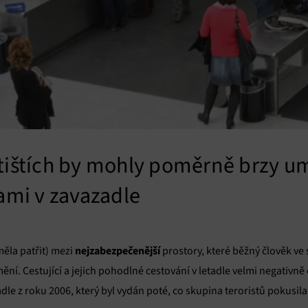
tištích by mohly poměrně brzy u
nami v zavazadle
nejzabezpečenější
ěla patřit) mezi
prostory, které běžný člověk ve 
ní. Cestující a jejich pohodlné cestování v letadle velmi negativně 
le z roku 2006, který byl vydán poté, co skupina teroristů pokusi