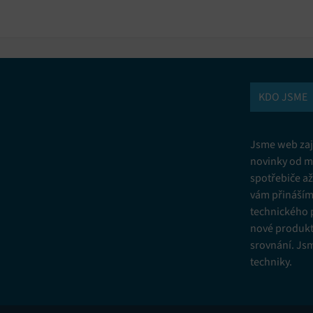
KDO JSME
Jsme web zají
novinky od m
spotřebiče a
vám přinášíme
technického 
nové produkt
srovnání. Js
techniky.