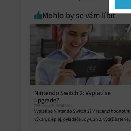
Market
Mohlo by se vám líbit
Ukládán
reklam,
persona
profilů
obsahu
Funkce
Přiřazo
zařízen
Zajiště
Poskyto
Nintendo Switch 2: Vyplatí se
ochrany
upgrade?
Středa 15. 07. 2026
Adéla
Vyplatí se Nintendo Switch 2? V recenzi hodnotím
výkon, displej, ovladače Joy-Con 2, výdrž baterie,
nové funkce i hlavní výhody a nevýhody.