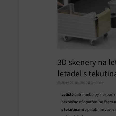
3D skenery na le
letadel s tekuti
Úterý 27. 08. 2019
Redakce
Letiště
patří (nebo by alespoň m
bezpečností opatření se často mě
s tekutinami
v palubním zavazad