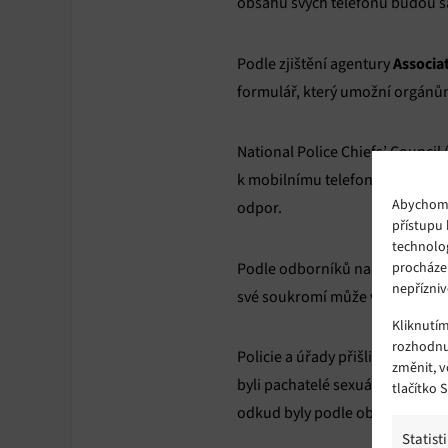
obsahu svých telefonů budou sa
Associa
Podle zjištění agentury
formulář, který umožní orgánům 
National Police Chiefs’ Council 
k mobilnímu telefonu bude využ
Abychom p
odpor.
přístupu 
technolo
sexuální ná
procháze
Podle odborníků na
nepřízniv
své soukromí může vést k tomu,
Kliknutí
rozhodnu
Policie a úřady přišli s nutno
změnit, 
byli pachatelé sexuálních trest
tlačítko 
odkud byly podle obhajoby zís
Statist