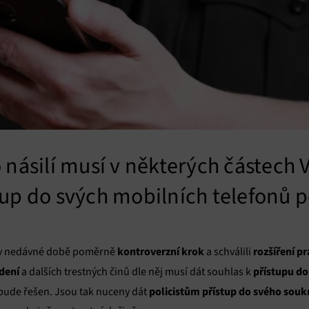
 násilí musí v některých částech V
up do svých mobilních telefonů po
kontroverzní krok
rozšíření p
 v nedávné době poměrně
a schválili
dení
přístupu do
a dalších trestných činů dle něj musí dát souhlas k
policistům přístup do svého sou
nebude řešen. Jsou tak nuceny dát