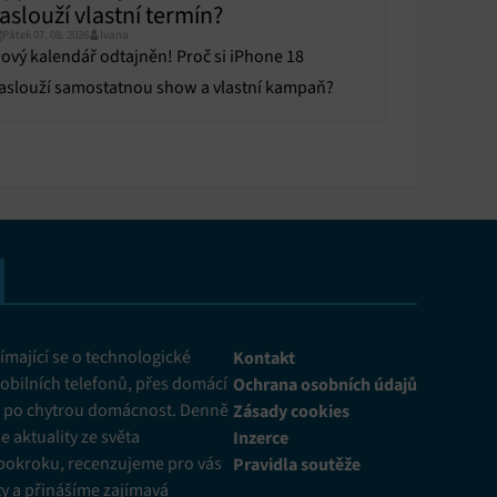
aslouží vlastní termín?
Pátek 07. 08. 2026
Ivana
ový kalendář odtajněn! Proč si iPhone 18
aslouží samostatnou show a vlastní kampaň?
mající se o technologické
Kontakt
obilních telefonů, přes domácí
Ochrana osobních údajů
ž po chytrou domácnost. Denně
Zásady cookies
 aktuality ze světa
Inzerce
pokroku, recenzujeme pro vás
Pravidla soutěže
y a přinášíme zajímavá