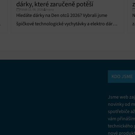
dárky, které zaručeně potěší
z
Pátek 12. 06. 2026
Ivana
Hledáte dárky na Den otců 2026? Vybrali jsme
N
n
špičkové technologické vychytávky a elektro dárky,
z
které moderního tátu zaručeně potěší.
KDO JSME
Jsme web zají
novinky od m
spotřebiče a
vám přinášíme
technického 
nové produkt