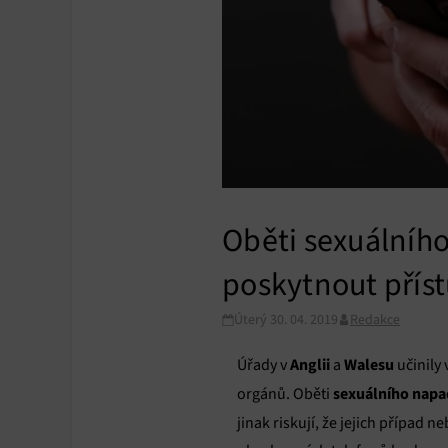
Oběti sexuálního
poskytnout příst
Úterý 30. 04. 2019
Redakce
Anglii
Walesu
Úřady v
a
učinily
sexuálního napa
orgánů. Oběti
jinak riskují, že jejich případ 