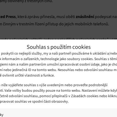
my obviněny z trestných činů.
ted Press
znásilnění
, která zprávu přinesla, musí oběti
podepsat na 
činným v trestním řízení přístup do jejich mobilních telefonů.
(rada policejních velitelů, jeden z nejvyšších policejních orgánů v U
Souhlas s použitím cookies
itý pouze tehdy, pokud to bude nezbytné pro vyšetřovací účely. Pře
oskytli co nejlepší služby, my a naši partneři používáme k ukládání a/neb
k informacím o zařízeních, technologie jako soubory cookies. Souhlas s těm
giemi nám a našim partnerům umožní zpracovávat osobní údaje, jako je cho
silí
ní nebo jedinečná ID na tomto webu. Nesouhlas nebo odvolání souhlasu 
je samo oznámení znásilnění pro oběť často traumatizující a slož
ě ovlivnit určité vlastnosti a funkce.
 že oběť si své oznámení rozmyslí.
m níže vyjádřete souhlas s výše uvedeným nebo proveďte podrobnější
tí. Vaše volby budou použity pouze na tomto webu. Nastavení můžete kdyk
stí podepsat kontroverzní povolení poté, co v nedávné době bylo za
včetně odvolání souhlasu, pomocí přepínačů v Zásadách cookies nebo klikn
ných činu u sodou osvobozeni proto, že jako důkazy proti nim pochá
Spravovat souhlas ve spodní části obrazovky.
kány neprávem.
iky