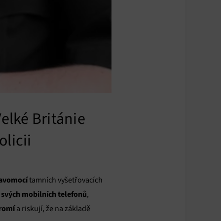
elké Británie
licii
ravomocí
tamních vyšetřovacích
 svých mobilních telefonů
,
kromí
a riskují, že na základě