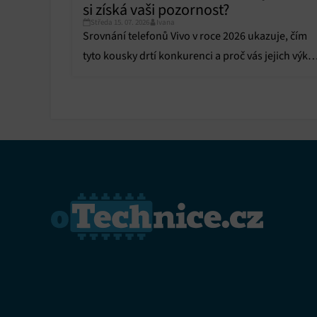
si získá vaši pozornost?
Středa 15. 07. 2026
Ivana
Srovnání telefonů Vivo v roce 2026 ukazuje, čím
tyto kousky drtí konkurenci a proč vás jejich výko
ohromí. Kdo ovládl náš test?