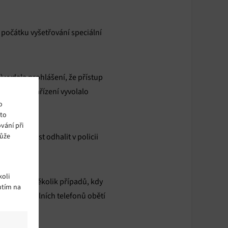
počátku vyšetřování speciální
K) vydala prohlášení, že přístup
sto nové nařízení vyvolalo
o
ito
vání při
může
ité. Nutnost odhalit v policii
oli
znamenáno několik případů, kdy
utím na
zely z mobilních telefonů obětí