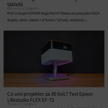
tabletů
údajů, Propojení různých zařízení, Identifikace
zařízení na základě automaticky přenášených
Čtvrtek 16. 07. 2026
Adéla
informací.
Proč si koupit HONOR MagicPad 4? Otestovali jsme jeho OLED
displej, výkon, baterii i AI funkce. Výhody, nevýhody i
Zajištění bezpečnosti, předcházení a zjišťování
hodnocení najdete v recenzi.
podvodů a odstraňování chyb, Poskytování a
Vždy aktivní
zobrazování reklamy a obsahu, Ukládání a sdělování
voleb ochrany osobních údajů.
Co umí projektor za 30 tisíc? Test Epson
Lifestudio FLEX EF-72
Pátek 10. 07. 2026
Julia