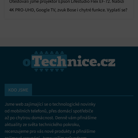
Otestovali jsme projektor Epson Lifestudio Flex EF-72. Nabízí
4K PRO-UHD, Google TV, zvuk Bose i chytré funkce. Vyplatí se?
KDO JSME
Jsme web zajímající se o technologické novinky
od mobilních telefonů, přes domácí spotřebiče
až po chytrou domácnost. Denně vám přinášíme
aktuality ze světa technického pokroku,
recenzujeme pro vás nové produkty a přinášíme
zajímavá srovnání. Jsme vaším průvodcem