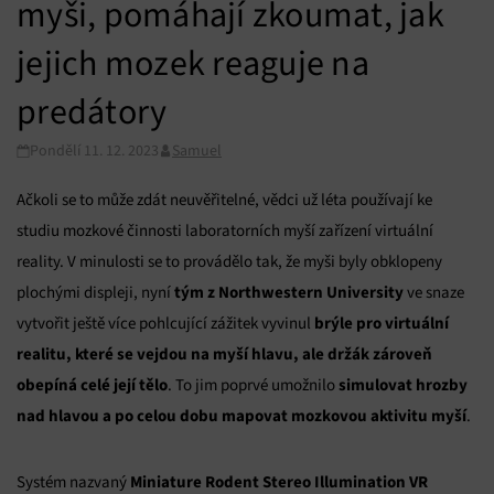
myši, pomáhají zkoumat, jak
jejich mozek reaguje na
predátory
Pondělí 11. 12. 2023
Samuel
Ačkoli se to může zdát neuvěřitelné, vědci už léta používají ke
studiu mozkové činnosti laboratorních myší zařízení virtuální
reality. V minulosti se to provádělo tak, že myši byly obklopeny
tým z Northwestern University
plochými displeji, nyní
ve snaze
brýle pro virtuální
vytvořit ještě více pohlcující zážitek vyvinul
realitu, které se vejdou na myší hlavu, ale držák zároveň
obepíná celé její tělo
simulovat hrozby
. To jim poprvé umožnilo
nad hlavou a po celou dobu mapovat mozkovou aktivitu myší
.
Miniature Rodent Stereo Illumination VR
Systém nazvaný