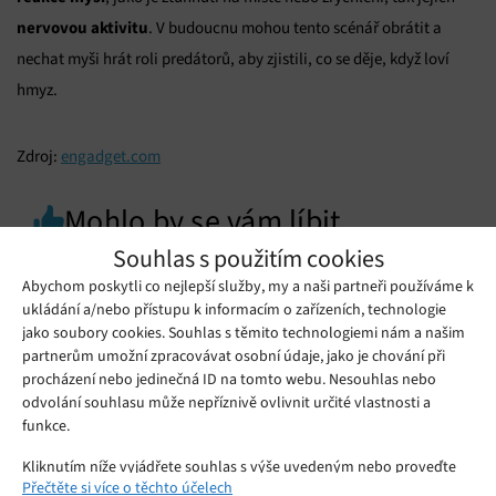
nervovou aktivitu
. V budoucnu mohou tento scénář obrátit a
nechat myši hrát roli predátorů, aby zjistili, co se děje, když loví
hmyz.
Zdroj:
engadget.com
Mohlo by se vám líbit
Souhlas s použitím cookies
Abychom poskytli co nejlepší služby, my a naši partneři používáme k
ukládání a/nebo přístupu k informacím o zařízeních, technologie
jako soubory cookies. Souhlas s těmito technologiemi nám a našim
partnerům umožní zpracovávat osobní údaje, jako je chování při
procházení nebo jedinečná ID na tomto webu. Nesouhlas nebo
odvolání souhlasu může nepříznivě ovlivnit určité vlastnosti a
funkce.
Kliknutím níže vyjádřete souhlas s výše uvedeným nebo proveďte
Přečtěte si více o těchto účelech
podrobnější rozhodnutí. Vaše volby budou použity pouze na tomto