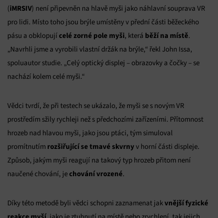
iMRSIV
(
) není připevněn na hlavě myši jako náhlavní souprava VR
pro lidi. Místo toho jsou brýle umístěny v přední části běžeckého
celé zorné pole myši
běží na místě
pásu a obklopují
, která
.
„Navrhli jsme a vyrobili vlastní držák na brýle,“ řekl John Issa,
spoluautor studie. „Celý optický displej – obrazovky a čočky – se
nachází kolem celé myši.“
Vědci tvrdí, že při testech se ukázalo, že myši se s novým VR
prostředím sžily rychleji než s předchozími zařízeními. Přítomnost
hrozeb nad hlavou myši, jako jsou ptáci, tým simuloval
rozšiřující se tmavé skvrny
promítnutím
v horní části displeje.
Způsob, jakým myši reagují na takový typ hrozeb přitom není
chování vrozené
naučené chování, je
.
vnější fyzické
Díky této metodě byli vědci schopni zaznamenat jak
reakce myší
, jako je ztuhnutí na místě nebo zrychlení, tak jejich