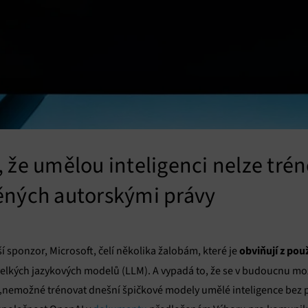
 že umělou inteligenci nelze tré
ěných autorskými právy
obviňují z pou
í sponzor, Microsoft, čelí několika žalobám, které je
velkých jazykových modelů (LLM). A vypadá to, že se v budoucnu m
„nemožné trénovat dnešní špičkové modely umělé inteligence bez p