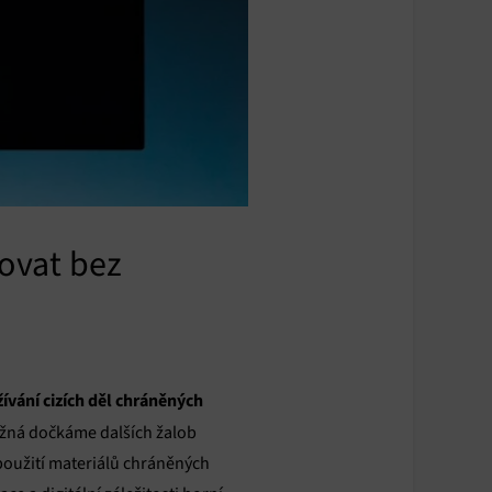
novat bez
žívání cizích děl chráněných
ožná dočkáme dalších žalob
oužití materiálů chráněných