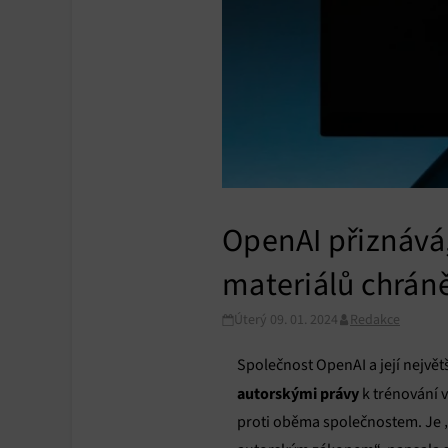
OpenAI přiznává,
materiálů chrán
Úterý 09. 01. 2024
Redakce
Společnost OpenAI a její největš
autorskými právy
k trénování 
proti oběma společnostem. Je 