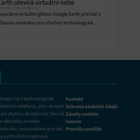
arth otevírá virtuální nebe
Pondělí 22. 06. 2026
Ivana
opulární virtuální glóbus Google Earth přichází s
žasnou novinkou pro všechny technologické
adšence a fanoušky letectví.
mající se o technologické
Kontakt
obilních telefonů, přes domácí
Ochrana osobních údajů
ž po chytrou domácnost. Denně
Zásady cookies
 aktuality ze světa
Inzerce
pokroku, recenzujeme pro vás
Pravidla soutěže
y a přinášíme zajímavá