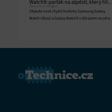
Watch9: parťák na zápěstí, který hlíd
Pátek 24. 07. 2026
PR
zdraví
Objevte nové chytré hodinky Samsung Galaxy
Watch Ultra2 a Galaxy Watch9 s důrazem na zdrav
AI koučování, špičkový výkon a dlouhou výdrž
baterie.