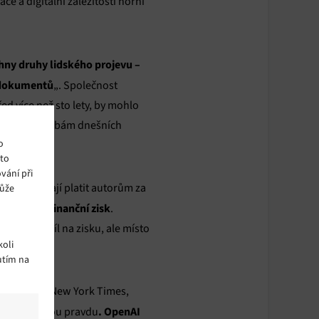
 a digitální záležitosti horní
hny druhy lidského projevu –
h dokumentů
„. Společnost
ed více než sto lety, by mohlo
ovídaly potřebám dnešních
o
ito
vání při
sti odmítají platit autorům za
může
obrovský finanční zisk
.
ídnout podíl na zisku, ale místo
oli
utím na
deníku The New York Times,
. OpenAI
k neuvádí celou pravdu