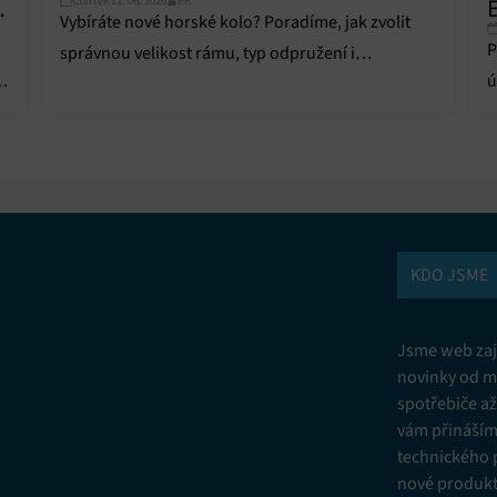
Čtvrtek 11. 06. 2026
PR
á
E
Vybíráte nové horské kolo? Poradíme, jak zvolit
P
správnou velikost rámu, typ odpružení i
í,
ú
komponenty, aby vám jízda přinesla maximální
n
komfort.
KDO JSME
Jsme web zají
novinky od m
spotřebiče a
vám přinášíme
technického 
nové produkt