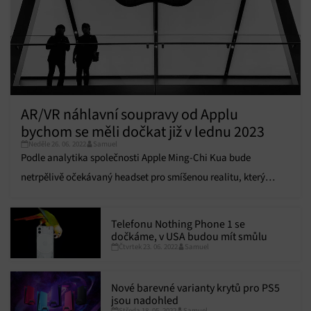
voleb ochrany osobních údajů.
AR/VR náhlavní soupravy od Applu
bychom se měli dočkat již v lednu 2023
Neděle 26. 06. 2022
Samuel
Podle analytika společnosti Apple Ming-Chi Kua bude
netrpělivě očekávaný headset pro smíšenou realitu, který
údajně nabídne kombinaci rozšířené a virtuální reality,
pravděpodobně vydán v lednu 2023.
Telefonu Nothing Phone 1 se
dočkáme, v USA budou mít smůlu
Čtvrtek 23. 06. 2022
Samuel
Nové barevné varianty krytů pro PS5
jsou nadohled
Středa 18. 05. 2022
Samuel