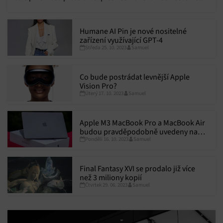
vlajkový telefon.
Humane AI Pin je nové nositelné
zařízení využívající GPT-4
Středa 25. 10. 2023
Samuel
Co bude postrádat levnější Apple
Vision Pro?
Úterý 17. 10. 2023
Samuel
Apple M3 MacBook Pro a MacBook Air
budou pravděpodobně uvedeny na
Pondělí 16. 10. 2023
Samuel
trh až příští rok
Final Fantasy XVI se prodalo již více
než 3 miliony kopií
Čtvrtek 29. 06. 2023
Samuel