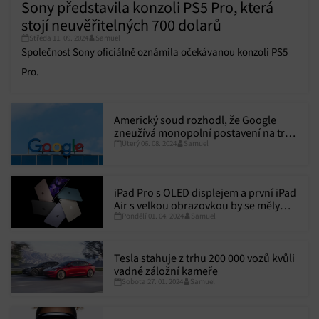
Sony představila konzoli PS5 Pro, která
stojí neuvěřitelných 700 dolarů
Středa 11. 09. 2024
Samuel
Společnost Sony oficiálně oznámila očekávanou konzoli PS5
Pro.
Americký soud rozhodl, že Google
zneužívá monopolní postavení na trhu
Úterý 06. 08. 2024
Samuel
v oblasti webových vyhledávačů
iPad Pro s OLED displejem a první iPad
Air s velkou obrazovkou by se měly
Pondělí 01. 04. 2024
Samuel
začít prodávat v květnu
Tesla stahuje z trhu 200 000 vozů kvůli
vadné záložní kameře
Sobota 27. 01. 2024
Samuel