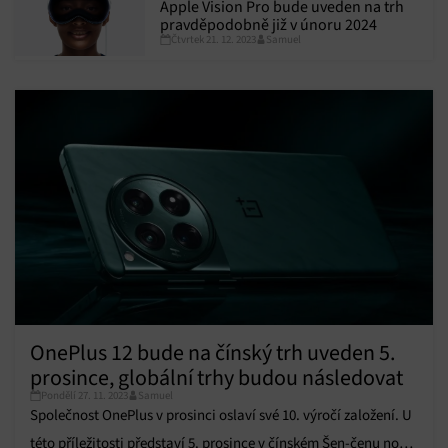
Apple Vision Pro bude uveden na trh
pravděpodobně již v únoru 2024
Čtvrtek 21. 12. 2023
Samuel
OnePlus 12 bude na čínský trh uveden 5.
prosince, globální trhy budou následovat
Pondělí 27. 11. 2023
Samuel
Společnost OnePlus v prosinci oslaví své 10. výročí založení. U
této příležitosti představí 5. prosince v čínském Šen-čenu nový