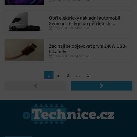
Obří elektrický nákladní automobil
Semi od Tesly je po pěti letech
Úterý 17. 05. 2022
Samuel
konečně možné předobjednat
Začínají se objevovat první 240W USB-
C kabely
Úterý 03. 05. 2022
Samuel
1
2
3
...
5