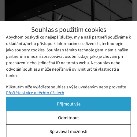
Souhlas s použitím cookies
Abychom poskytli co nejlepší služby, my a naši partneři používáme k
ukládání a/nebo přístupu k informacím o zařízeních, technologie
jako soubory cookies. Souhlas s těmito technologiemi nám a našim
partnerům umožní zpracovávat osobní údaje, jako je chování při
procházení nebo jedinečná ID na tomto webu. Nesouhlas nebo
odvolání souhlasu může nepříznivě ovlivnit určité vlastnosti a
Jaké funkce chystá nová náhlavní
funkce.
souprava pro smíšenou realitu od Applu
Úterý 24. 01. 2023
Samuel
Kliknutím níže vyjádřete souhlas s výše uvedeným nebo proveďte
Očekáváme, že Apple v nadcházejících měsících odhalí dlouho
Přečtěte si více o těchto účelech
podrobnější rozhodnutí. Vaše volby budou použity pouze na tomto
webu. Nastavení můžete kdykoli změnit, včetně odvolání souhlasu,
očekávanou náhlavní soupravu pro smíšenou realitu.
Přijmout vše
pomocí přepínačů v Zásadách cookies nebo kliknutím na tlačítko
Spravovat souhlas ve spodní části obrazovky.
Odmítnout
Nového vlajkového telefonu Honor
Magic 5 se dočkáme 23. listopadu
Statistiky
Úterý 08. 11. 2022
Samuel
Spravovat možnosti